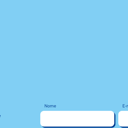
VEJA MAIS MATÉRIAS
Nome
E-
e
ealmente inesquecível?