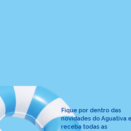
Fique por dentro das
ESTILO DE VIDA
novidades do Aguativa 
O que torna uma viagem em família r
receba todas as