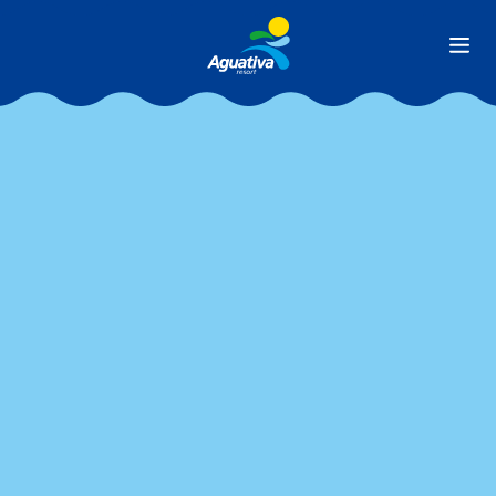
Ver todas as matérias
Uma história repleta de
diversão e
muuuita água!