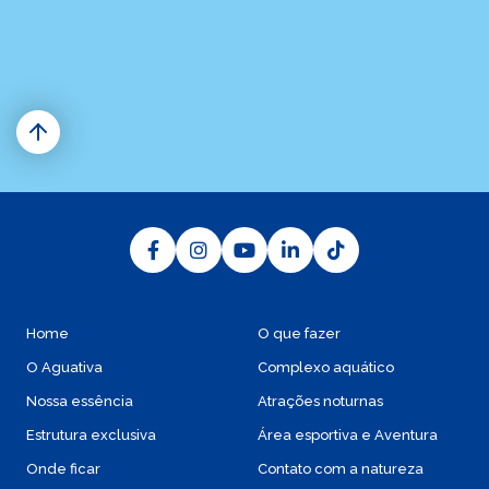
O Aguativa Golf Resort está localizado na região norte do
estado do Paraná, no município de Cornélio Procópio, a 55
km de Londrina. O acesso terrestre acontece pela BR 369
e pela PR 160, ambas em bom estado de conservação e
de sinalização.
Home
O que fazer
O Aguativa
Complexo aquático
Nossa essência
Atrações noturnas
Estrutura exclusiva
Área esportiva e Aventura
Onde ficar
Contato com a natureza