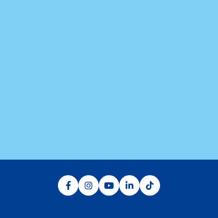
O Aguativa Golf Resort está localizado na região norte do
estado do Paraná, no município de Cornélio Procópio, a 55
km de Londrina. O acesso terrestre acontece pela BR 369
e pela PR 160, ambas em bom estado de conservação e
de sinalização.