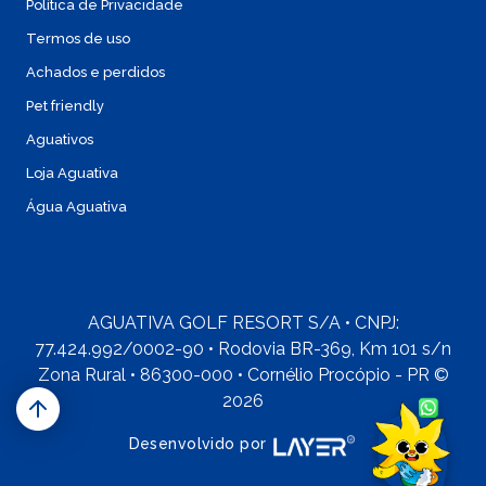
Política de Privacidade
Termos de uso
Achados e perdidos
Pet friendly
Aguativos
Loja Aguativa
Água Aguativa
AGUATIVA GOLF RESORT S/A • CNPJ:
77.424.992/0002-90 • Rodovia BR-369, Km 101 s/n
Zona Rural • 86300-000 • Cornélio Procópio - PR ©
2026
Desenvolvido por