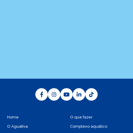
O Aguativa Golf Resort está localizado na região norte do
estado do Paraná, no município de Cornélio Procópio, a 55
km de Londrina. O acesso terrestre acontece pela BR 369
e pela PR 160, ambas em bom estado de conservação e
de sinalização.
Home
O que fazer
O Aguativa
Complexo aquático