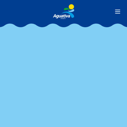
Tag:
GOLFE
Ver todas as matérias
Fique por dentro das
novidades do Aguativa e
receba todas as