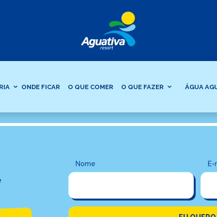
omida de festa
RIA
ONDE FICAR
O QUE COMER
O QUE FAZER
ÁGUA AG
Nome
E-
e