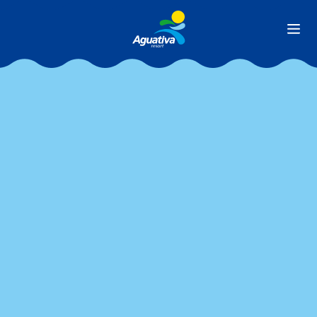
Ver todas as matérias
/
/
BLOG
MELHOR IDADE
ALIMENTAÇÃO NA MELHOR IDADE: SAIBA
8 CUIDADOS ESSENCIAIS