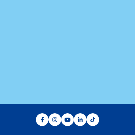
O Aguativa Golf Resort está localizado na região norte do
estado do Paraná, no município de Cornélio Procópio, a 55
km de Londrina. O acesso terrestre acontece pela BR 369
e pela PR 160, ambas em bom estado de conservação e
de sinalização.