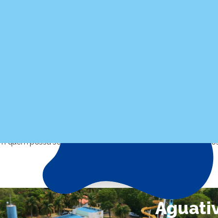
 mulheres)
nscrições
, fale com a nossa equipe pela central de atendim
om quem possa se interessar pela prática do esporte. Esperam
Aguati