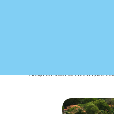
Taça Salto Alto (exclusivo para
Night Golf Aguativa
Para ter
mais informações sobre datas e i
contato do nosso site
.
Participe dos nossos torneios e compartilhe c