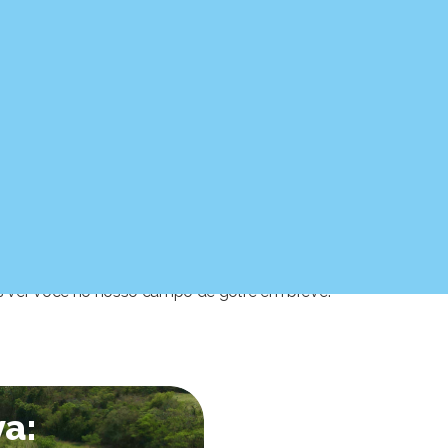
ento ou nos envie uma mensagem pela
página de
os ver você no nosso campo de golfe em breve!
va: