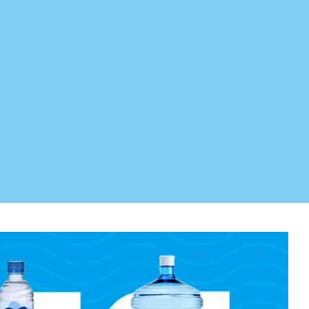
 armazenadas corretamente, seguindo diversas
tribuída e comercializada!
 resort.
mentos. Nossa linha completa de produtos,
igorosos padrões de segurança e controle de
eral natural ou a com gás
, todos os tipos e