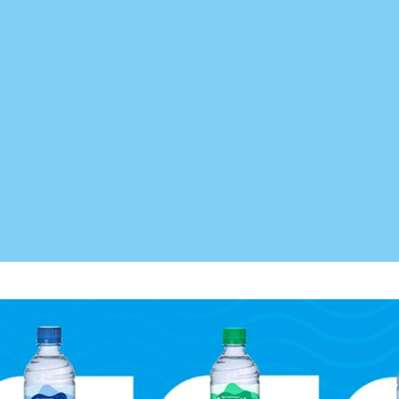
tapa final, em que as embalagens são vedadas, rotuladas e
 esse processo feito, a Água Mineral Aguativa já pode ser dis
 Mineral Aguativa!
ância da natureza para qualquer lugar e também um pouquinho do
isso, ela deve estar presente em todos os lugares e mo
 suas necessidades, é processada e testada com os mais r
 até garrafões com 20 litros, trazendo a opção da
água min