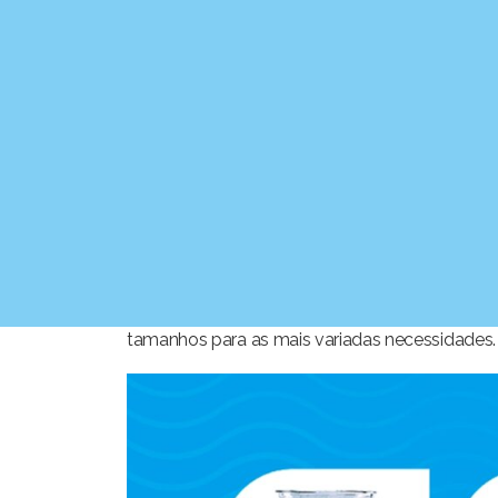
Após o processo de filtragem, chegamos na e
normas para a preservação do produto. Com todo
Venha experimentar a Água
A Água Mineral Aguativa leva a vida e refresc
A água é o nosso bem mais precioso, por 
cuidadosamente selecionada para atender às
qualidade.
Oferecemos a água mineral em copos de 200ml
tamanhos para as mais variadas necessidades.