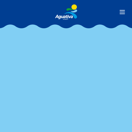
Ver todas as matérias
/
/
BLOG
CORPORATIVO
5 PASSOS ESSENCIAIS PARA UM EVENTO
CORPORATIVO DE SUCESSO