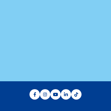
O Aguativa Golf Resort está localizado na região norte do
estado do Paraná, no município de Cornélio Procópio, a 55
km de Londrina. O acesso terrestre acontece pela BR 369
e pela PR 160, ambas em bom estado de conservação e
de sinalização.