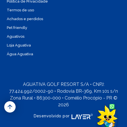
Política de Privacidade
Termos de uso
Achados e perdidos
Pet friendly
Aguativos
Loja Aguativa
Água Aguativa
AGUATIVA GOLF RESORT S/A • CNPJ:
77.424.992/0002-90 • Rodovia BR-369, Km 101 s/n
Zona Rural • 86300-000 • Cornélio Procópio - PR ©
2026
Desenvolvido por